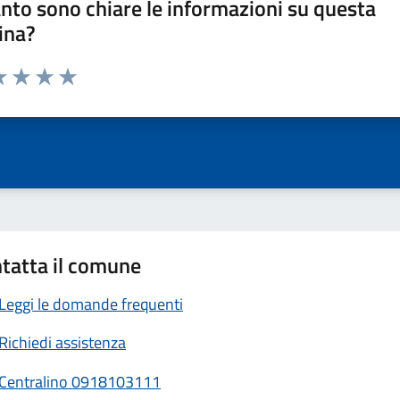
nto sono chiare le informazioni su questa
ina?
a 1 stelle su 5
luta 2 stelle su 5
Valuta 3 stelle su 5
Valuta 4 stelle su 5
Valuta 5 stelle su 5
tatta il comune
Leggi le domande frequenti
Richiedi assistenza
Centralino 0918103111