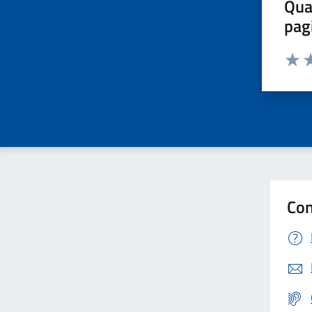
Qua
pag
Valut
Va
Con