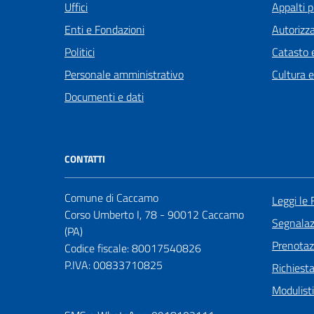
Uffici
Appalti p
Enti e Fondazioni
Autorizza
Politici
Catasto e
Personale amministrativo
Cultura 
Documenti e dati
CONTATTI
Comune di Caccamo
Leggi le
Corso Umberto I, 78 - 90012 Caccamo
Segnalazi
(PA)
Prenota
Codice fiscale: 80017540826
P.IVA: 00833710825
Richiest
Modulist