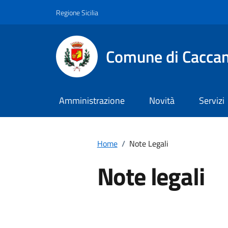
Vai ai contenuti
Vai al footer
Regione Sicilia
Comune di Cacca
Amministrazione
Novità
Servizi
Home
/
Note Legali
Note legali