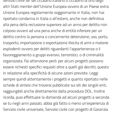
servizio civile se: sei cittadino italiano o cittadino di uno degli
altri Stati membri dell’Unione Europea ovvero di un Paese extra
Unione Europea regolarmente soggiornante in Italia; non hai
riportato condanna in Italia o all'estero, anche non definitiva
alla pena della reclusione superiore ad un anno per delitto non
colposo ovvero ad una pena anche di entità inferiore per un
delitto contro la persona o concernente detenzione, uso, porto,
trasporto, importazione o esportazione illecita di armi o materie
esplodenti ovvero per delitti riguardanti l'appartenenza o il
favoreggiamento a gruppi eversivi, terroristici, o di criminalità
organizzata. Fai attenzione però: per alcuni progetti possono
essere richiesti specifici requisiti oltre a quelli già decritti, questo
in relazione alla specificità di alcune azioni previste. Leggi
sempre quindi attentamente i progetti e quanto riportato nelle
schede di sintesi che troverai pubblicate sui siti dei singoli enti,
raggiungibili anche direttamente dalla procedura DOL. Inoltre
ricorda, puoi effettuare la domanda ad alcuni progetti a seconda
se tu negli anni passati, abbia già fatto o meno un’esperienza di
Servizio civile universale, Servizio civile con progetti di Garanzia