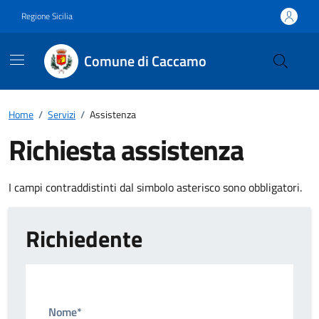
Vai ai contenuti
Vai al footer
Regione Sicilia
Comune di Caccamo
Home
/
Servizi
/
Assistenza
Richiesta assistenza
I campi contraddistinti dal simbolo asterisco sono obbligatori.
Richiedente
Nome*