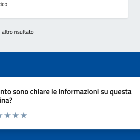
tico
altro risultato
nto sono chiare le informazioni su questa
ina?
a 1 stelle su 5
luta 2 stelle su 5
Valuta 3 stelle su 5
Valuta 4 stelle su 5
Valuta 5 stelle su 5