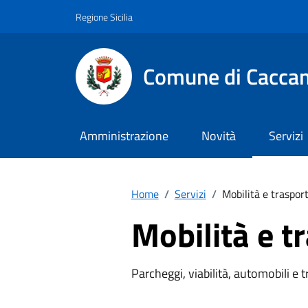
Vai ai contenuti
Vai al footer
Regione Sicilia
Comune di Cacca
Amministrazione
Novità
Servizi
Home
/
Servizi
/
Mobilità e trasport
Mobilità e t
Parcheggi, viabilità, automobili e 