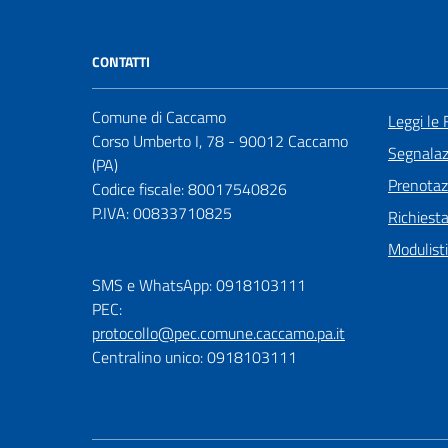
CONTATTI
Comune di Caccamo
Leggi le
Corso Umberto I, 78 - 90012 Caccamo
Segnalazi
(PA)
Prenota
Codice fiscale: 80017540826
P.IVA: 00833710825
Richiest
Modulist
SMS e WhatsApp: 0918103111
PEC:
protocollo@pec.comune.caccamo.pa.it
Centralino unico: 0918103111