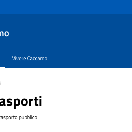
mo
Vivere Caccamo
i
rasporti
trasporto pubblico.