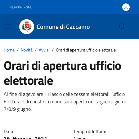
Vai ai contenuti
Vai al footer
Regione Sicilia
Comune di Caccamo
Home
/
Novità
/
Avvisi
/
Orari di apertura ufficio elettorale
Orari di apertura ufficio
elettorale
Dettagli della notizia
Al fine di agevolare il rilascio delle tessere elettorali l’ufficio
Elettorale di questo Comune sarà aperto nei seguenti giorni:
7/8/9 giugno.
Data:
Tempo di lettura:
1 min
30 Maggio 2024