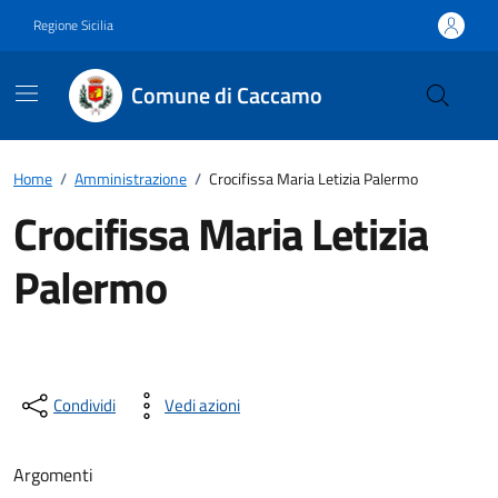
Vai ai contenuti
Vai al footer
Regione Sicilia
Comune di Caccamo
Home
/
Amministrazione
/
Crocifissa Maria Letizia Palermo
Crocifissa Maria Letizia
Palermo
Condividi
Vedi azioni
Argomenti