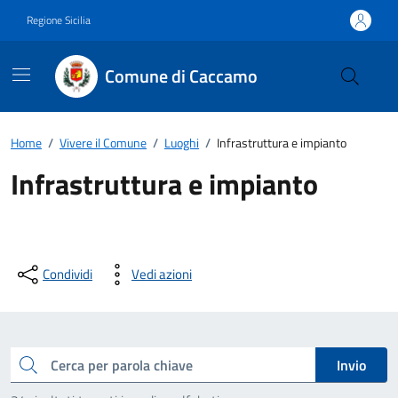
Vai ai contenuti
Vai al footer
Regione Sicilia
Comune di Caccamo
Home
/
Vivere il Comune
/
Luoghi
/
Infrastruttura e impianto
Infrastruttura e impianto
Condividi
Vedi azioni
Cerca
Invio