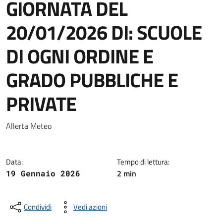
GIORNATA DEL
20/01/2026 DI: SCUOLE
DI OGNI ORDINE E
GRADO PUBBLICHE E
PRIVATE
Dettagli della notizia
Allerta Meteo
Data:
Tempo di lettura:
2 min
19 Gennaio 2026
Condividi
Vedi azioni