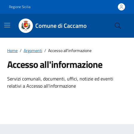
Vai ai contenuti
Vai al footer
Regione Sicilia
Comune di Caccamo
Home
/
Argomenti
/
Accesso all'informazione
Accesso all'informazione
Dettagli dell'argomento
Servizi comunali, documenti, uffici, notizie ed eventi
relativi a Accesso all'informazione