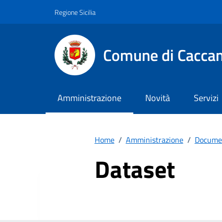
Vai ai contenuti
Vai al footer
Regione Sicilia
Comune di Cacca
Amministrazione
Novità
Servizi
Home
/
Amministrazione
/
Documen
Dataset