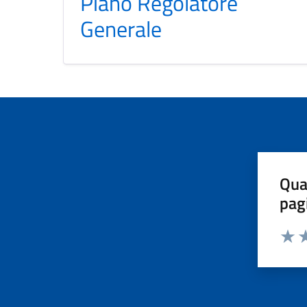
Piano Regolatore
Generale
Qua
pag
Valut
Va