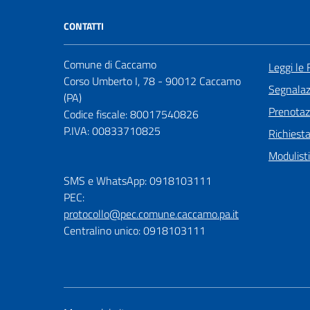
CONTATTI
Comune di Caccamo
Leggi le
Corso Umberto I, 78 - 90012 Caccamo
Segnalazi
(PA)
Prenota
Codice fiscale: 80017540826
P.IVA: 00833710825
Richiest
Modulist
SMS e WhatsApp: 0918103111
PEC:
protocollo@pec.comune.caccamo.pa.it
Centralino unico: 0918103111