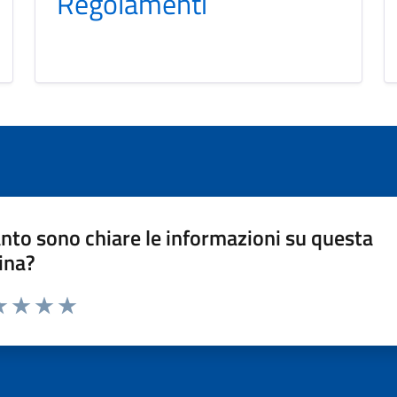
Regolamenti
nto sono chiare le informazioni su questa
ina?
a 1 stelle su 5
luta 2 stelle su 5
Valuta 3 stelle su 5
Valuta 4 stelle su 5
Valuta 5 stelle su 5